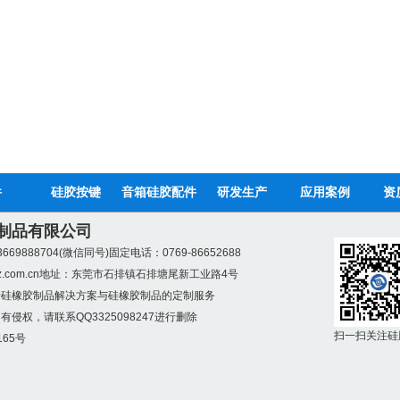
件
硅胶按键
音箱硅胶配件
研发生产
应用案例
资
制品有限公司
669888704(微信同号)
固定电话：0769-86652688
z.com.cn
地址：东莞市石排镇石排塘尾新工业路4号
于硅橡胶制品解决方案与硅橡胶制品的定制服务
侵权，请联系QQ3325098247进行删除
扫一扫关注硅
165号