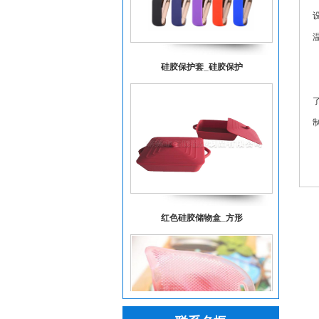
硅胶保护套_硅胶保护
红色硅胶储物盒_方形