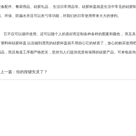
设备配件、餐厨用品、硅胶礼品 、生活日常用品等。硅胶杯盖就是生活中常见的硅胶
温、环保、防漏水并且可以夹勺等功能，对我们的日常使用带来大大的便利。
它不仅可以循环使用、还可以随个人的喜好而定制各种各样的图案和颜色， 而且具
了塑料杯硅胶杯盖 以后碰到漂亮的硅胶杯盖就不用担心它的材质了，放心的购买使用
制品，而且每道工序都严格把关，坚持为人们提供优质有保障的硅胶产品。可来电咨询：136
上一篇：
你的按键失灵了？