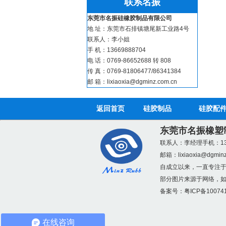
联系名振
东莞市名振硅橡胶制品有限公司
地 址：东莞市石排镇塘尾新工业路4号
硅胶美容神器_硅胶化
联系人：李小姐
手 机：13669888704
电 话：0769-86652688 转 808
传 真：0769-81806477/86341384
邮 箱：lixiaoxia@dgminz.com.cn
返回首页
硅胶制品
硅胶配
东莞市名振橡塑
硅胶冰格定制_硅胶冰
联系人：李经理
手机：13
邮箱：
lixiaoxia@dgmin
自成立以来，一直专注
部分图片来源于网络，如有
备案号：
粤ICP备10074
在线咨询