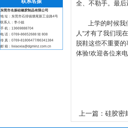
联系名振
全、不勒手。最后
东莞市名振硅橡胶制品有限公司
地 址：东莞市石排镇塘尾新工业路4号
上学的时候我们
联系人：李小姐
手 机：13669888704
人”才有了我们现
电 话：0769-86652688 转 808
传 真：0769-81806477/86341384
脱鞋这些不重要的
邮 箱：lixiaoxia@dgminz.com.cn
硅胶煎蛋器_硅胶食物
体验!欢迎各位来电咨
上一篇：
硅胶密
蓝牙音响配件_音响硅