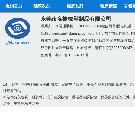
返回首页
硅胶制品
硅胶配件
硅胶按键
音箱
东莞市名振橡塑制品有限公司
联系人：李经理
手机：13669888704(微信同号)
固定电话：07
邮箱：
lixiaoxia@dgminz.com.cn
地址：东莞市石排镇石排
自成立以来，一直专注于硅橡胶制品解决方案与硅橡胶制品
硅胶折叠碗_无毒无味
部分图片来源于网络，如有侵权，请联系QQ3325098247
备案号：
粤ICP备10074165号
14年专注于各种硅橡胶制品的研发、定制生产服务，主要产品有硅橡胶密封件、汽
种硅胶制品
本站部分关键词：
硅胶件
、汽车硅胶按键、遥控器硅胶按键、仪器设备硅胶按键、
封圈、手机镜头密封圈
硅胶手机支架_个性硅