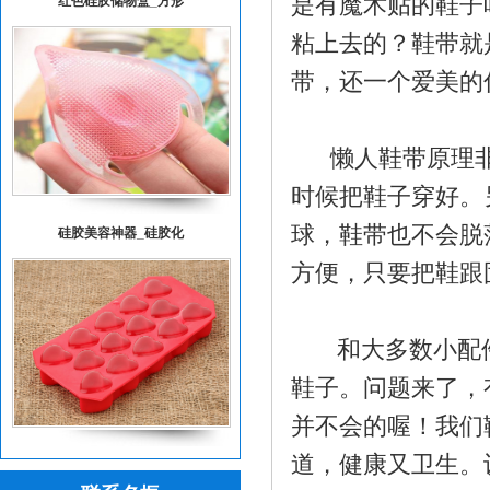
是有魔术贴的鞋子
粘上去的？鞋带就
带，还一个爱美的
懒人鞋带原理非
时候把鞋子穿好。
硅胶美容神器_硅胶化
球，鞋带也不会脱
方便，只要把鞋跟
和大多数小配件
鞋子。问题来了，
并不会的喔！我们
硅胶冰格定制_硅胶冰
道，健康又卫生。