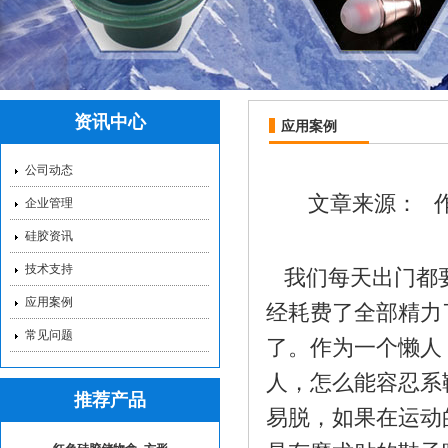
硅胶吸管_液态硅胶吸
资讯中心
应用案例
公司动态
文章来源：
企业管理
硅胶保护套_硅胶保护
硅胶资讯
技术支持
我们每天出门都
应用案例
经耗费了全部精力
常见问题
了。作为一个懒人
人，怎么能容忍系
推荐产品
易脱，如果在运动
红色硅胶储物盒_方形