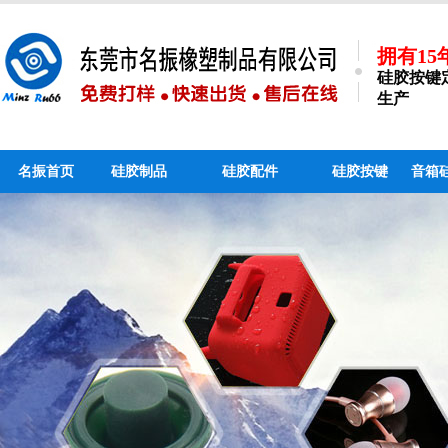
拥有1
硅胶按键
生产
名振首页
硅胶制品
硅胶配件
硅胶按键
音箱
硅胶手机支架_个性硅