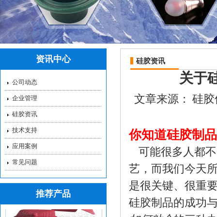
硅胶吸管_液态硅胶吸
资讯中心
硅胶资讯
关于
公司动态
文章来源：
硅胶
企业管理
硅胶资讯
技术支持
你知道硅胶制品
应用案例
可能很多人都不
硅胶保护套_硅胶保护
常见问题
而我们今天所说的
键、很重要的步骤
推荐产品
的成功与否，因此