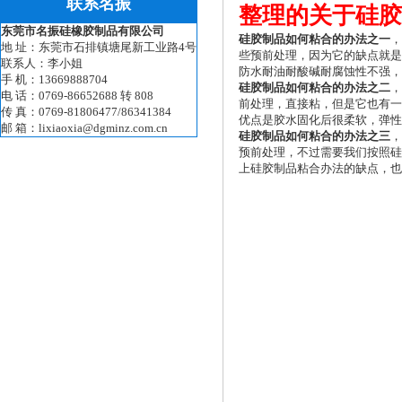
联系名振
关于硅胶制品如
东莞市名振硅橡胶制品有限公司
硅胶制品如何粘合的办法之一
，也
地 址：东莞市石排镇塘尾新工业路4号
理，因为它的缺点就是有一种很明
硅胶冰格定制_硅胶冰
联系人：李小姐
腐蚀性不强，但是这种硅胶制品粘
手 机：13669888704
硅胶制品如何粘合的办法之二
，这
电 话：0769-86652688 转 808
接粘，但是它也有一些缺点，它所
传 真：0769-81806477/86341384
软，弹性体，耐温性能非常好，这
邮 箱：lixiaoxia@dgminz.com.cn
硅胶制品如何粘合的办法之三
，这
理，不过需要我们按照硅胶制品的
办法的缺点，也节省了时间成本。
硅胶煎蛋器_硅胶食物