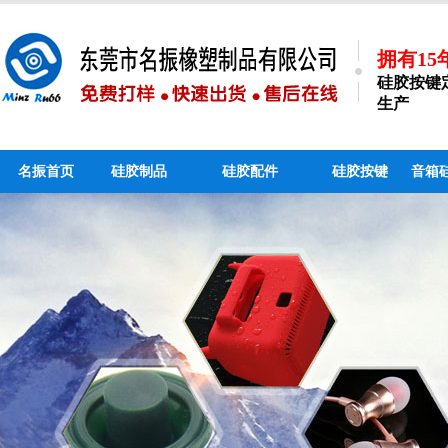
拥有1
硅胶按键
生产
名振首页
硅胶制品
硅胶配件
硅胶按键
音箱
硅胶手机支架_个性硅