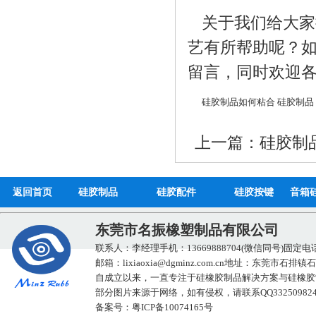
蓝牙音响配件_音响硅
关于我们给大家
有所帮助呢？如果
言，同时欢迎各位
硅胶制品如何粘合
硅胶制品
硅
上一篇：
硅胶制
硅胶折叠碗_无毒无味
返回首页
硅胶制品
硅胶配件
硅胶按键
音箱
东莞市名振橡塑制品有限公司
联系人：李经理
手机：13669888704(微信同号)
固定电话：07
邮箱：
lixiaoxia@dgminz.com.cn
地址：东莞市石排镇石排
自成立以来，一直专注于硅橡胶制品解决方案与硅橡胶制品
部分图片来源于网络，如有侵权，请联系QQ3325098247