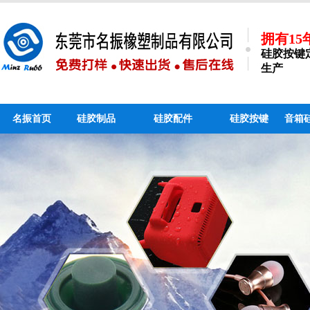
拥有1
硅胶按键
生产
名振首页
硅胶制品
硅胶配件
硅胶按键
音箱
硅胶手机支架_个性硅
硅胶吸管_液态硅胶吸