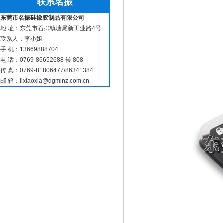
联系名振
东莞市名振硅橡胶制品有限公司
地 址：东莞市石排镇塘尾新工业路4号
联系人：李小姐
手 机：13669888704
电 话：0769-86652688 转 808
硅胶煎蛋器_硅胶食物
传 真：0769-81806477/86341384
邮 箱：lixiaoxia@dgminz.com.cn
蓝牙音响配件_音响硅