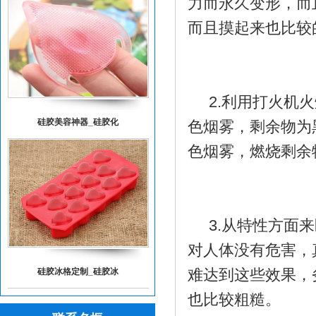
力而永久变形，而
而且摸起来也比较
2.利用打火机火
硅胶美容神器_硅胶化
色烟雾，剩余物为
色烟雾，燃烧剩余
3.从特性方面来
对人体没有危害，
硅胶冰格定制_硅胶冰
难达到这些效果，
也比较粗糙。