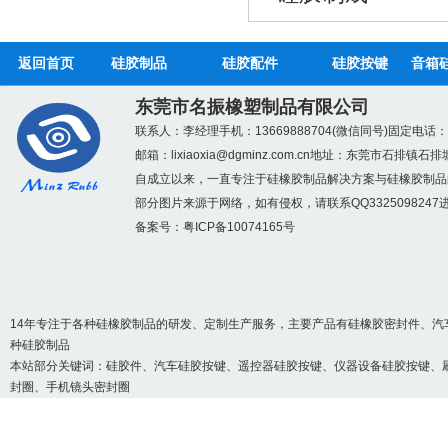
返回首页
硅胶制品
硅胶配件
硅胶按键
音箱
红色硅胶储物盒_方形
东莞市名振橡塑制品有限公司
联系人：李经理
手机：13669888704(微信同号)
固定电话：07
邮箱：
lixiaoxia@dgminz.com.cn
地址：东莞市石排镇石排
自成立以来，一直专注于硅橡胶制品解决方案与硅橡胶制品
部分图片来源于网络，如有侵权，请联系QQ3325098247
备案号：
粤ICP备10074165号
硅胶美容神器_硅胶化
14年专注于各种硅橡胶制品的研发、定制生产服务，主要产品有硅橡胶密封件、汽
种硅胶制品
本站部分关键词：
硅胶件
、汽车硅胶按键、遥控器硅胶按键、仪器设备硅胶按键、
封圈、手机镜头密封圈