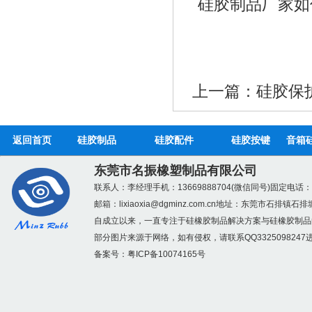
硅胶制品厂家如
上一篇：
硅胶保
硅胶折叠碗_无毒无味
返回首页
硅胶制品
硅胶配件
硅胶按键
音箱
东莞市名振橡塑制品有限公司
联系人：李经理
手机：13669888704(微信同号)
固定电话：07
邮箱：
lixiaoxia@dgminz.com.cn
地址：东莞市石排镇石排
自成立以来，一直专注于硅橡胶制品解决方案与硅橡胶制品
部分图片来源于网络，如有侵权，请联系QQ3325098247
硅胶手机支架_个性硅
备案号：
粤ICP备10074165号