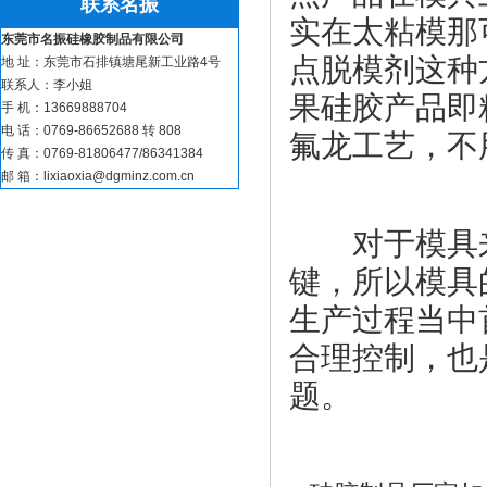
联系名振
实在太粘模那
东莞市名振硅橡胶制品有限公司
点脱模剂这种
地 址：东莞市石排镇塘尾新工业路4号
联系人：李小姐
果硅胶产品即
手 机：13669888704
电 话：0769-86652688 转 808
氟龙工艺，不
传 真：0769-81806477/86341384
邮 箱：lixiaoxia@dgminz.com.cn
硅胶煎蛋器_硅胶食物
对于模具来
键，所以模具
生产过程当中
合理控制，也
题。
蓝牙音响配件_音响硅