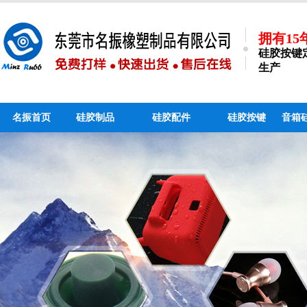
拥有1
硅胶按键
生产
名振首页
硅胶制品
硅胶配件
硅胶按键
音箱
硅胶手机支架_个性硅