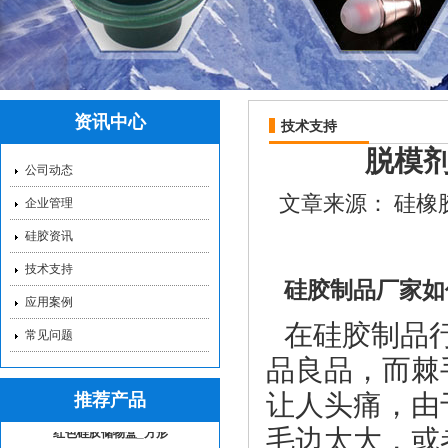
硅胶吸管_液态硅胶吸
资讯中心
技术支持
脱模
公司动态
文章来源：
硅橡
企业管理
硅胶保护套_硅胶保护
硅胶资讯
技术支持
硅胶制品
厂家如
应用案例
在硅胶制品
常见问题
品良品，而棘
让人头痛，由
推荐产品
红色硅胶储物盒_方形
毛边太大，或