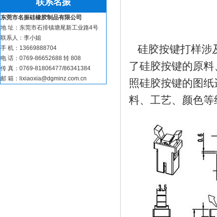
联系名振
东莞市名振硅橡胶制品有限公司
地 址：东莞市石排镇塘尾新工业路4号
联系人：李小姐
硅胶按键打样涉
手 机：13669888704
电 话：0769-86652688 转 808
了硅胶按键的原料
硅胶煎蛋器_硅胶食物
传 真：0769-81806477/86341384
邮 箱：lixiaoxia@dgminz.com.cn
照硅胶按键的图纸
料、工艺、颜色等
蓝牙音响配件_音响硅