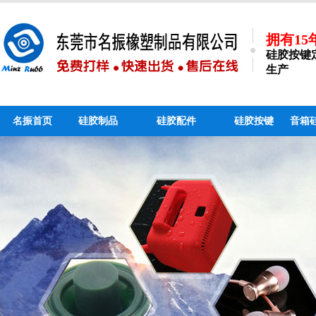
拥有1
硅胶按键
生产
名振首页
硅胶制品
硅胶配件
硅胶按键
音箱
硅胶手机支架_个性硅
硅胶吸管_液态硅胶吸