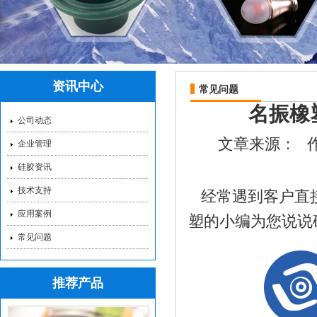
资讯中心
常见问题
名振橡
公司动态
硅胶保护套_硅胶保护
文章来源：
企业管理
硅胶资讯
技术支持
经常遇到客户直
应用案例
塑的小编为您说说
常见问题
推荐产品
红色硅胶储物盒_方形