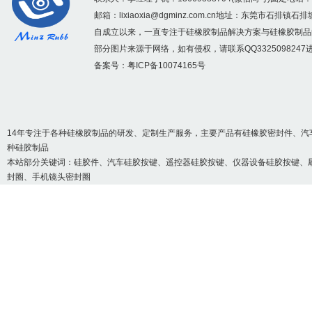
邮箱：
lixiaoxia@dgminz.com.cn
地址：东莞市石排镇石排
自成立以来，一直专注于硅橡胶制品解决方案与硅橡胶制品
红色硅胶储物盒_方形
部分图片来源于网络，如有侵权，请联系QQ3325098247
备案号：
粤ICP备10074165号
14年专注于各种硅橡胶制品的研发、定制生产服务，主要产品有硅橡胶密封件、汽
种硅胶制品
本站部分关键词：
硅胶件
、汽车硅胶按键、遥控器硅胶按键、仪器设备硅胶按键、
封圈、手机镜头密封圈
硅胶美容神器_硅胶化